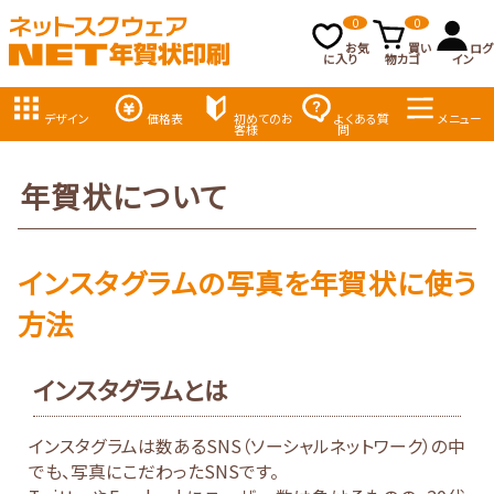
0
0
お気
買い
ログ
に入り
物カゴ
イン
デザイン
価格表
初めてのお
よくある質
メニュー
客様
問
年賀状について
インスタグラムの写真を年賀状に使う
方法
インスタグラムとは
インスタグラムは数あるSNS（ソーシャルネットワーク）の中
でも、写真にこだわったSNSです。