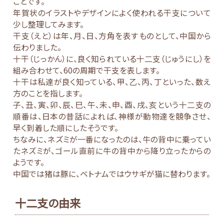
ことです。
年賀状のイラストやデザインによく使われる干支について
少し整理してみます。
干支（えと）は年、月、日、方角を表すものとして、中国から
伝わりました。
十干（じっかん）に、良く知られている十二支（じゅうにし）を
組み合わせて、60の周期で干支を表します。
十干は私達が良く知っている、甲、乙、丙、丁といった、数え
方のことを指します。
子、丑、寅、卯、辰、巳、午、未、申、酉、戌、亥という十二支の
順番は、日本の昔話によれば、神様が動物達を競争させ、
早く到着した順にしたそうです。
ちなみに、ネズミが一番になったのは、牛の背中に乗ってい
たネズミが、ゴール直前に牛の背中から降り立ったからの
ようです。
中国では猪は豚に、ベトナムではウサギが猫に替わります。
十二支の由来