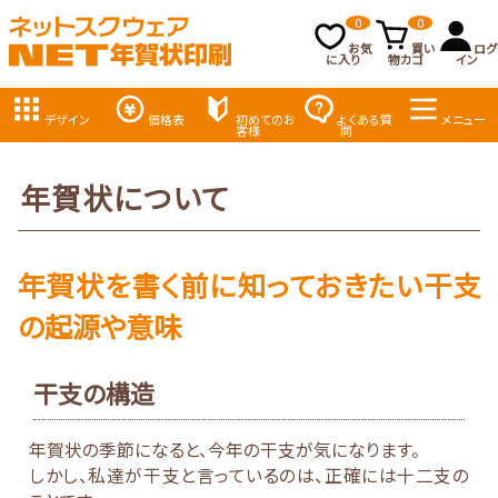
0
0
お気
買い
ログ
に入り
物カゴ
イン
デザイン
価格表
初めてのお
よくある質
メニュー
客様
問
年賀状について
年賀状を書く前に知っておきたい干支
の起源や意味
干支の構造
年賀状の季節になると、今年の干支が気になります。
しかし、私達が干支と言っているのは、正確には十二支の