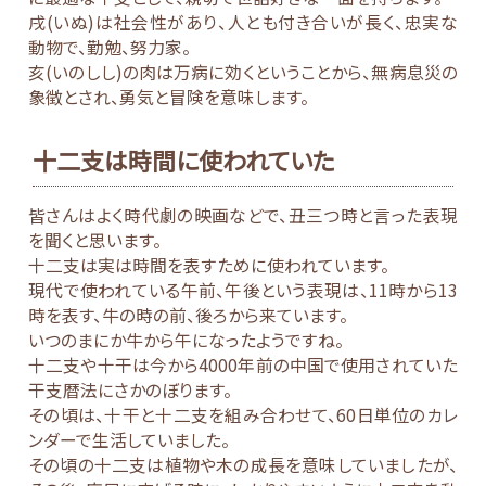
戌(いぬ)は社会性があり、人とも付き合いが長く、忠実な
動物で、勤勉、努力家。
亥(いのしし)の肉は万病に効くということから、無病息災の
象徴とされ、勇気と冒険を意味します。
十二支は時間に使われていた
皆さんはよく時代劇の映画などで、丑三つ時と言った表現
を聞くと思います。
十二支は実は時間を表すために使われています。
現代で使われている午前、午後という表現は、11時から13
時を表す、牛の時の前、後ろから来ています。
いつのまにか牛から午になったようですね。
十二支や十干は今から4000年前の中国で使用されていた
干支暦法にさかのぼります。
その頃は、十干と十二支を組み合わせて、60日単位のカレ
ンダーで生活していました。
その頃の十二支は植物や木の成長を意味していましたが、