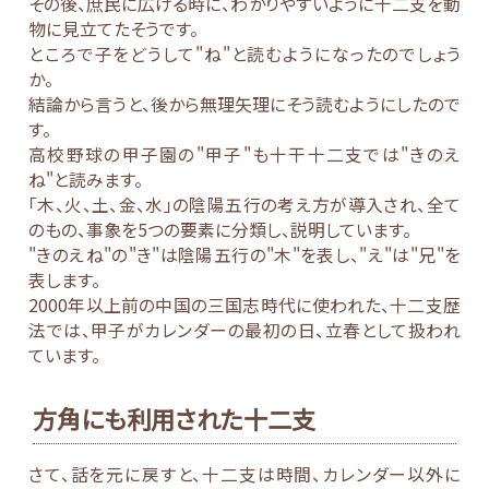
その後、庶民に広げる時に、わかりやすいように十二支を動
物に見立てたそうです。
ところで子をどうして"ね"と読むようになったのでしょう
か。
結論から言うと、後から無理矢理にそう読むようにしたので
す。
高校野球の甲子園の"甲子"も十干十二支では"きのえ
ね"と読みます。
「木、火、土、金、水」の陰陽五行の考え方が導入され、全て
のもの、事象を5つの要素に分類し、説明しています。
"きのえね"の"き"は陰陽五行の"木"を表し、"え"は"兄"を
表します。
2000年以上前の中国の三国志時代に使われた、十二支歴
法では、甲子がカレンダーの最初の日、立春として扱われ
ています。
方角にも利用された十二支
さて、話を元に戻すと、十二支は時間、カレンダー以外に