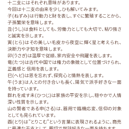
十二支にはそれぞれ意味があります。
今回は十二支の由来を少しひも解いてみます。
子(ねずみ)は行動力と財を表し、すぐに繁殖することから、
子孫繁栄を意味します。
丑(うし)は食料としても、労働力としても大切で、粘り強さ
と誠実を示します。
寅(とら)はその美しい毛皮から夜空に輝く星と考えられ、
決断力や才知を意味します。
卯(うさぎ)は温厚で従順、家内安全や飛躍を表します。
竜(たつ)は古代中国では権力の象徴として位置づけられ、
正義感と 信用を表します。
巳(ヘビ)は恩を忘れず、探究心と情熱を表します。
午(うま)は人との付き合いも長く、陽気で派手好きな一面
を持っています。
群れを成す未(ひつじ)は家族の平安を示し、穏やかで人情
深い性質を示します。
山の賢者である申(さる)は、器用で臨機応変、信仰の対象
としても見られています。
酉(とり)は"とりこむ"という言葉に表現されるように、商売
に最適な干支として、親切で世話好きな一面を持ちます。