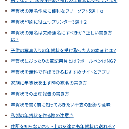
捨てないで！未使用・書き損じの年賀状は交換できます
年賀状の宛名作成に便利なフリーソフト5選＋α
年賀状印刷に役立つプリンター3選＋2
年賀状の宛名は夫婦連名にすべきか？正しい書き方
は？
子供の写真入りの年賀状を受け取った人の本音とは？
年賀状にぴったりの筆記用具とは？ボールペンはNG？
年賀状を無料で作成できるおすすめサイトとアプリ
家族に年賀状を出す時の宛名の書き方
年賀状での出産報告の書き方
年賀状を書く前に知っておきたい干支の起源や意味
私製の年賀状を作る際の注意点
住所を知らないネット上の友達にも年賀状は送れる？