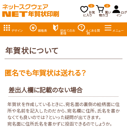
0
0
お気
買い
ログ
に入り
物カゴ
イン
デザイン
価格表
初めてのお
よくある質
メニュー
客様
問
年賀状について
匿名でも年賀状は送れる？
差出人欄に記載のない場合
年賀状を作成しているときに、宛名面の裏側の絵柄面に住
所や名前を記入したのだから、宛名欄に住所、氏名を書か
なくても良いのでは？といった疑問が出てきます。
宛名面に住所氏名を書かずに投函できるのでしょうか。