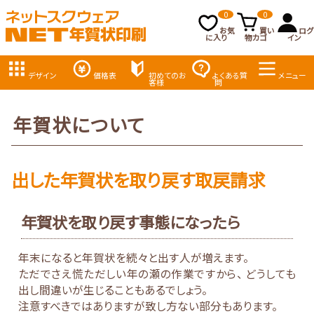
0
0
お気
買い
ログ
に入り
物カゴ
イン
デザイン
価格表
初めてのお
よくある質
メニュー
客様
問
年賀状について
出した年賀状を取り戻す取戻請求
年賀状を取り戻す事態になったら
年末になると年賀状を続々と出す人が増えます。
ただでさえ慌ただしい年の瀬の作業ですから、 どうしても
出し間違いが生じることもあるでしょう。
注意すべきではありますが致し方ない部分もあります。