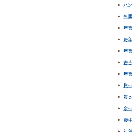
ハ
外
年
毎
年
書
年
貰
貰
余
喪
年