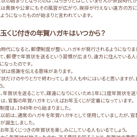
賀状の始まりとなったのは、はっきりとはしていませんが奈良時代
には貴族や公家にもその風習が広がり、挨拶が行えない遠方の方に
ようになったものが始まりと言われています。
玉くじ付きの年賀ハガキはいつから？
時代になると、郵便制度が整い、ハガキが発行されるようになりま
して、郵便で年賀状を送るという習慣が広まり、遠方に住んでいる
になったのです。
賀状は感謝を伝える意味があります。
賀状だけのやりとりで終わってしまう人も中にはいると思いますが
う。
、年賀状を送ることで、疎遠になりにくいため1年に1度年賀状を送
は、官製の年賀ハガキといえばお年玉くじが定番になっています。
制度は、1949年から始まりました。
れ以前は、通常のハガキを年賀ハガキとして使用していましたが、
が誕生しました。
お年玉くじつきの年賀状を楽しみにしている人もいるでしょう。
から年賀状が始まったのか、送る意味を知ることで、年賀状の準備