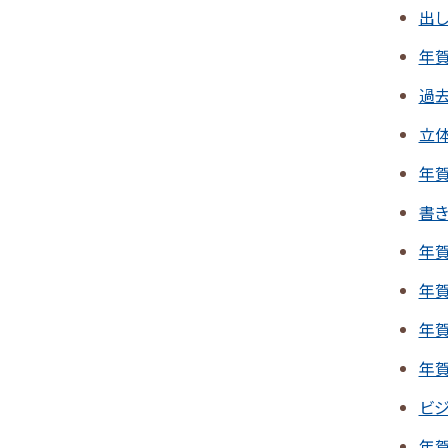
出
年
過
立
年賀
書き
年賀
年
年
年
ビ
年