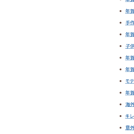
年
手
年
子
年
年賀
モ
年
海
キ
意