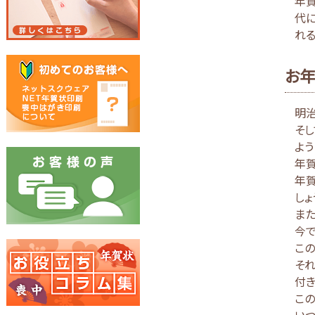
年
代
れる
お年
明治
そ
よう
年
年
しょ
また
今で
この
そ
付き
この
いつ