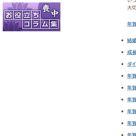
大切
年賀
結
成
ダ
年
年
年
年
年
年