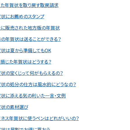
した年賀状を取り戻す取戻請求
賀状にお薦めのスタンプ
去に販売された地方版の年賀状
体の年賀状は送ることができる？
状は夏から準備してもOK
損じた年賀状はどうする？
状の宝くじって何がもらえるの？
賀状の処分の仕方は風水的にどうなの？
賀状に添える気の利いた一言・文例
賀状の素材選び
ジネス年賀状に使うペンはどれがいいの？
賀状は早割でお得に買おう