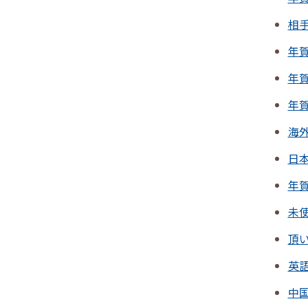
相
年
年
年
海
日
年
未
頂
英
中