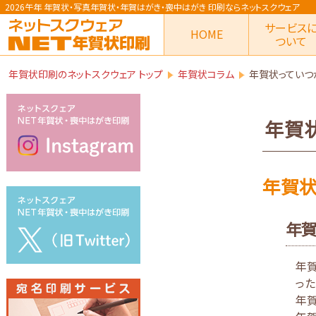
2026午年 年賀状
・写真年賀状・年賀はがき・喪中はがき
印刷ならネットスクウェア
サービス
HOME
ついて
年賀状印刷のネットスクウェア トップ
年賀状コラム
年賀状っていつ
年賀
年賀状
年賀
年賀
った
年賀