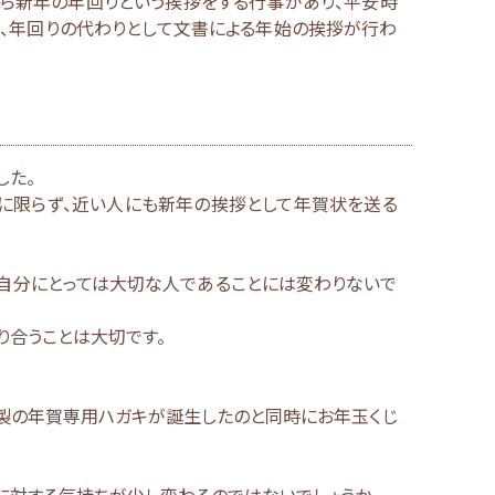
から新年の年回りという挨拶をする行事があり、平安時
、年回りの代わりとして文書による年始の挨拶が行わ
した。
人に限らず、近い人にも新年の挨拶として年賀状を送る
、自分にとっては大切な人であることには変わりないで
り合うことは大切です。
官製の年賀専用ハガキが誕生したのと同時にお年玉くじ
に対する気持ちが少し変わるのではないでしょうか。