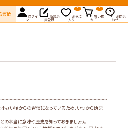
0
0
る質問
ログイ
新規会
お気に
買い物
お問合
ン
員登録
入り
カゴ
わせ
は小さい頃からの習慣になっているため、いつから始ま
との本当に意味や歴史を知っておきましょう。