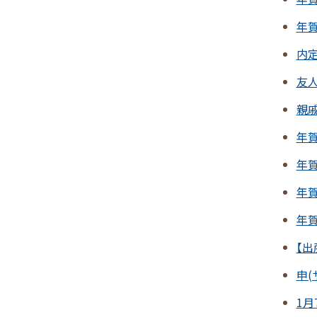
年
内
友
親
年
年
年
年
【出
申(
1