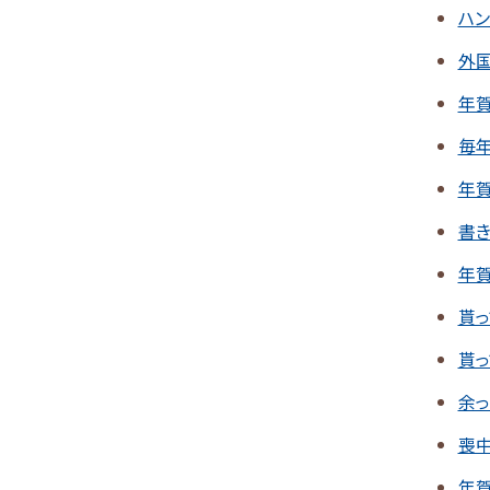
ハ
外
年
毎
年
書
年
貰
貰
余
喪
年