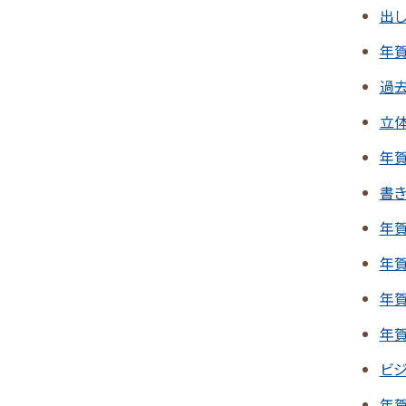
出
年
過
立
年賀
書き
年賀
年
年
年
ビ
年