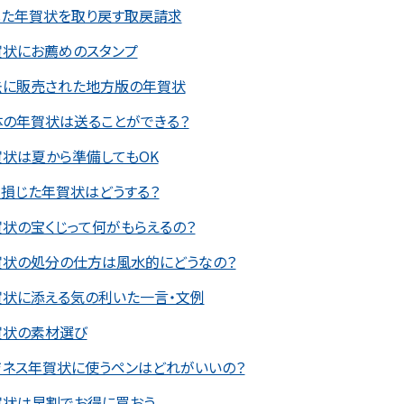
した年賀状を取り戻す取戻請求
賀状にお薦めのスタンプ
去に販売された地方版の年賀状
体の年賀状は送ることができる？
状は夏から準備してもOK
損じた年賀状はどうする？
状の宝くじって何がもらえるの？
賀状の処分の仕方は風水的にどうなの？
賀状に添える気の利いた一言・文例
賀状の素材選び
ジネス年賀状に使うペンはどれがいいの？
賀状は早割でお得に買おう