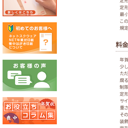
定
定形
最小
この
規定
料金
年賀
少し
ただ
腐る
制限
定形
サイ
重さ
その
装飾
定形