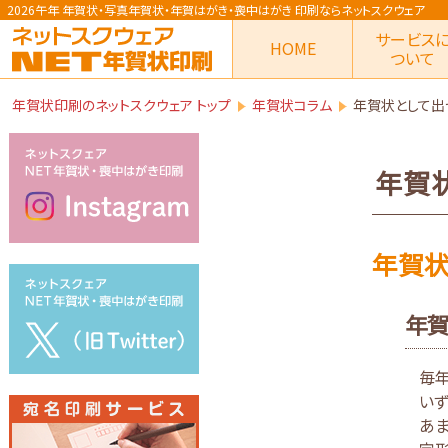
2026午年 年賀状
・写真年賀状・年賀はがき・喪中はがき
印刷ならネットスクウェア
サービス
HOME
ついて
年賀状印刷のネットスクウェア トップ
年賀状コラム
年賀状として出
年賀
年賀状
年賀
毎年
いず
あま