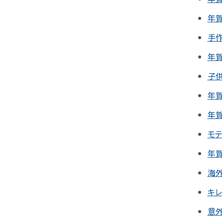
年
手
年
子
年
年賀
モ
年
海
キ
意