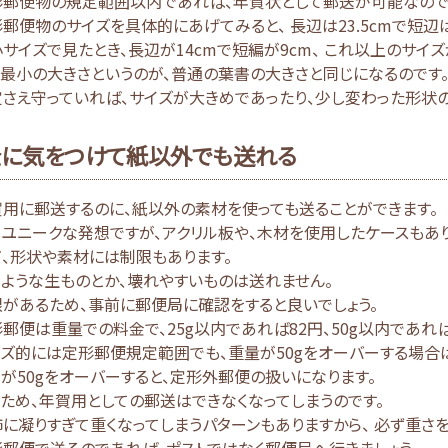
形郵便物の規定範囲以内であれば、年賀状として郵送が可能なので
郵便物のサイズを具体的にあげてみると、 長辺は23.5cmで短辺は
サイズで見たとき、長辺が14cmで短編が9cm、 これ以上のサイ
最小の大きさというのが、普通の葉書の大きさと同じになるのです
さえ守っていれば、サイズが大きめであったり、少し変わった形状の
に気をつけて紙以外でも送れる
用に郵送するのに、紙以外の素材を使っても送ることができます。
ユニークな発想ですが、アクリル板や、木材を使用したケースもあり
、形状や素材には制限もあります。
ような生ものとか、壊れやすいものは送れません。
があるため、事前に郵便局に確認をすると良いでしょう。
郵便は重量での料金で、25g以内であれば82円、50g以内であれば
ズ的には定形郵便規定範囲でも、重量が50gをオーバーする場合は
が50gをオーバーすると、定形外郵便の扱いになります。
ため、年賀用としての郵送はできなくなってしまうのです。
に凝りすぎて重くなってしまうパターンもありますから、 必ず重さを
郵便で送るのであれば、ポストではなく郵便局へ行きましょう。