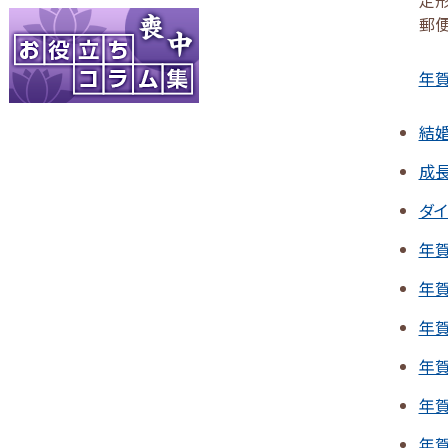
郵
年賀
結
成
ダ
年
年
年
年
年
年