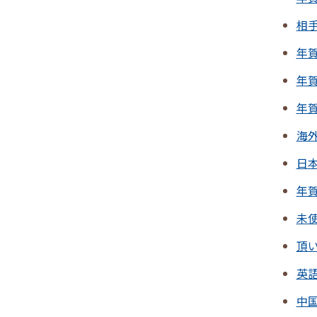
相
年
年
年
海
日
年
未
頂
英
中