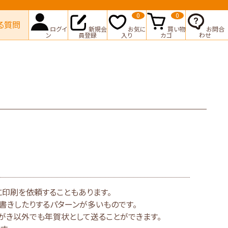
0
0
る質問
ログイ
新規会
お気に
買い物
お問合
ン
員登録
入り
カゴ
わせ
に印刷を依頼することもあります。
書きしたりするパターンが多いものです。
がき以外でも年賀状として送ることができます。