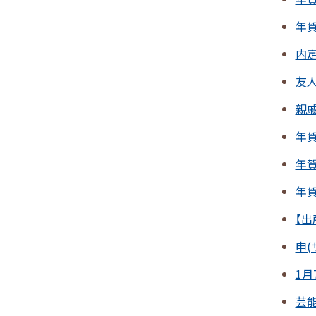
年
内
友
親
年
年
年
【出
申(
1
芸