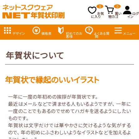
0
0
お気
買い
ログ
に入り
物カゴ
イン
デザイン
価格表
初めてのお
よくある質
メニュー
客様
問
年賀状について
年賀状で縁起のいいイラスト
一年に一度の年初めの挨拶が年賀状です。
最近はメールなどで済ませる人もいるようですが、 一年に
一度のことでもあるのでせめてハガキを送るようにしたい
ものです。
年賀状は文字だけでは華やかさに欠けるような気がする
ので、 年の初めにふさわしいようなイラストなどを加えるよ